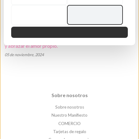
Cultiva el amor propio y la confianza con la moda consciente:
una guía para elegir accesorios que reflejen tu verdadero yo.
12 de noviembre, 2024
10 consejos de moda consciente para aumentar tu confianza
y abrazar el amor propio.
05 de noviembre, 2024
Sobre nosotros
Sobre nosotros
Nuestro Manifiesto
COMERCIO
Tarjetas de regalo