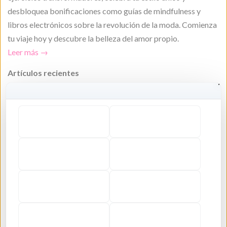
desbloquea bonificaciones como guías de mindfulness y
libros electrónicos sobre la revolución de la moda. Comienza
tu viaje hoy y descubre la belleza del amor propio.
Leer más →
Artículos recientes
Creando significado: Tu guía definitiva para collares
personalizados de acero inoxidable
13 de mayo, 2026
10 ideas de regalos navideños de última hora con joyas,
productos para el cuidado de la piel y más de Maiden-Art
17 de diciembre, 2024
Descubre regalos navideños únicos: la guía exclusiva de
regalos navideños de Maiden-Art.
10 de diciembre, 2024