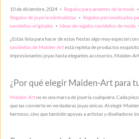
10 de diciembre, 2024
Regalos para amantes de la moda
•
Regalos de joyería minimalistas
Regalos personalizados par
•
navideños originales
Ideas de regalos navideños de moda
•
¿Estás lista para hacer de estas fiestas algo muy especial co
navideños de Maiden-Art
está repleta de productos exquisit
impresionantes joyas hasta elegantes accesorios, Maiden-Art t
¿Por qué elegir Maiden-Art para 
Maiden-Art
no es una marca de joyería cualquiera. Cada piez
que las convierte en verdaderas joyas únicas. Al elegir Maide
hermoso, sino que también apoyas a artistas y diseñadores i