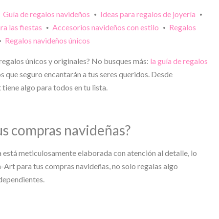
Guía de regalos navideños
Ideas para regalos de joyería
•
•
•
a las fiestas
Accesorios navideños con estilo
Regalos
•
•
Regalos navideños únicos
•
n regalos únicos y originales? No busques más:
la guía de regalos
os que seguro encantarán a tus seres queridos. Desde
iene algo para todos en tu lista.
tus compras navideñas?
a está meticulosamente elaborada con atención al detalle, lo
n-Art para tus compras navideñas, no solo regalas algo
ndependientes.