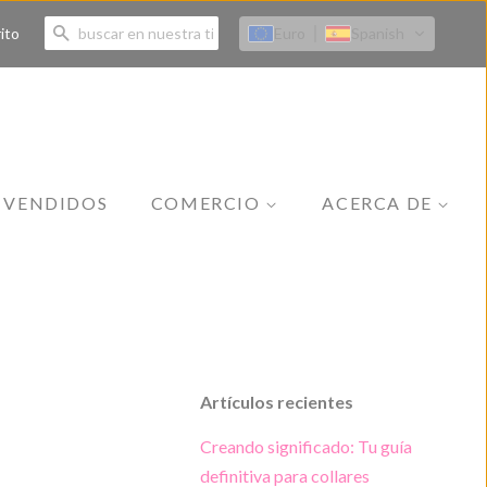
BUSCAR
Euro
Spanish
ito
 VENDIDOS
COMERCIO
ACERCA DE
Todas las colecciones
Nuestra historia
Joyas
Contacto
Vestir
Ropa de playa
Artículos recientes
Accesorios
Creando significado: Tu guía
Protección de la piel
definitiva para collares
Constituir