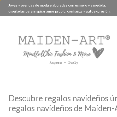
Joyas y prendas de moda elaboradas con esmero y a medida,
diseñadas para inspirar amor propio, confianza y autoexpresión.
Descubre regalos navideños úni
regalos navideños de Maiden-A