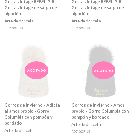
Gorra vintage REBEL GIRL
Gorra vintage REBEL GIRL
Gorra vintage de sarga de
Gorra vintage de sarga de
algodón
algodón
Arte de doncella
Arte de doncella
Precio
€59.00 EUR
Precio
€59.00 EUR
habitual
habitual
AGOTADO
AGOTADO
Gorros de invierno - Adicta
Gorros de invierno - Amor
al amor propio - Gorro
propio - Gorro Columbia con
Columbia con pompón y
pompón y bordado
bordado
Arte de doncella
Arte de doncella
Precio
€97.00 EUR