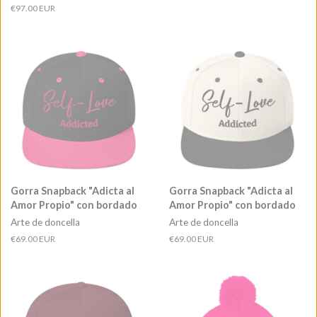
habitual
Precio
€97.00 EUR
habitual
Gorra Snapback "Adicta al
Gorra Snapback "Adicta al
Amor Propio" con bordado
Amor Propio" con bordado
Arte de doncella
Arte de doncella
Precio
€69.00 EUR
Precio
€69.00 EUR
habitual
habitual