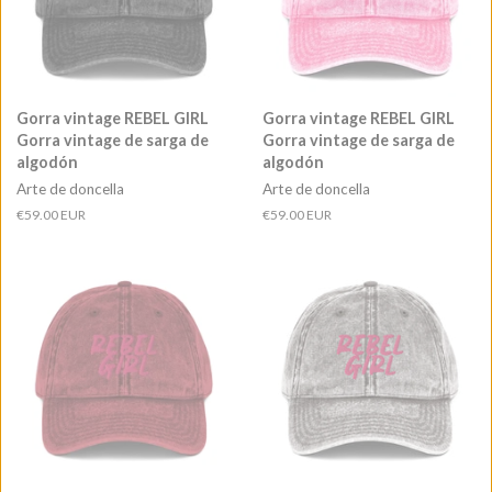
Gorra vintage REBEL GIRL
Gorra vintage REBEL GIRL
Gorra vintage de sarga de
Gorra vintage de sarga de
algodón
algodón
Arte de doncella
Arte de doncella
Precio
€59.00 EUR
Precio
€59.00 EUR
habitual
habitual