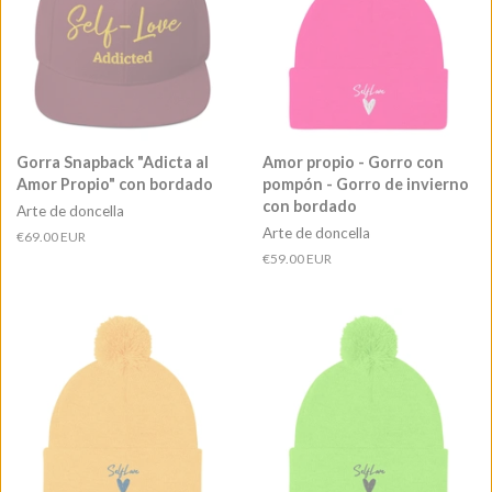
Gorra Snapback "Adicta al
Amor propio - Gorro con
Amor Propio" con bordado
pompón - Gorro de invierno
con bordado
Arte de doncella
Arte de doncella
Precio
€69.00 EUR
habitual
Precio
€59.00 EUR
habitual