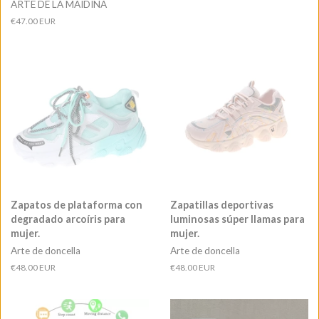
ARTE DE LA MAIDINA
Precio
€47.00 EUR
habitual
Zapatos de plataforma con
Zapatillas deportivas
degradado arcoíris para
luminosas súper llamas para
mujer.
mujer.
Arte de doncella
Arte de doncella
Precio
€48.00 EUR
Precio
€48.00 EUR
habitual
habitual