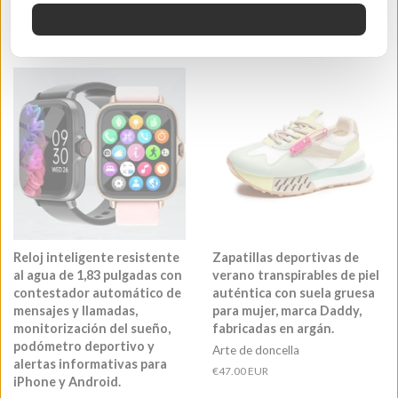
Arte de doncella
Precio
€47.00 EUR
habitual
Precio
€59.00 EUR
habitual
Reloj inteligente resistente
Zapatillas deportivas de
al agua de 1,83 pulgadas con
verano transpirables de piel
contestador automático de
auténtica con suela gruesa
mensajes y llamadas,
para mujer, marca Daddy,
monitorización del sueño,
fabricadas en argán.
podómetro deportivo y
Arte de doncella
alertas informativas para
Precio
€47.00 EUR
iPhone y Android.
habitual