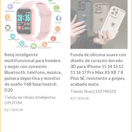
Reloj inteligente
Funda de silicona suave con
multifuncional para hombre
diseño de corazón dorado
y mujer con conexión
3D para iPhone 15 14 13 12
Bluetooth, teléfono, música,
11 16 17 Pro Max XS XR 7 8
pulsera deportiva y monitor
Plus SE, resistente a golpes,
de sueño Y68 Smartwatch
acabado mate.
D20
Tienda Shop1103740101
Tienda de relojes inteligentes
Precio
€27.00 EUR
OPUYYM
habitual
Precio
€27.00 EUR
habitual