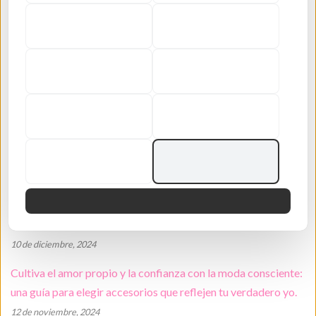
Leer más →
Artículos recientes
Creando significado: Tu guía definitiva para collares
personalizados de acero inoxidable
13 de mayo, 2026
10 ideas de regalos navideños de última hora con joyas,
productos para el cuidado de la piel y más de Maiden-Art
17 de diciembre, 2024
Descubre regalos navideños únicos: la guía exclusiva de
regalos navideños de Maiden-Art.
10 de diciembre, 2024
Cultiva el amor propio y la confianza con la moda consciente:
una guía para elegir accesorios que reflejen tu verdadero yo.
12 de noviembre, 2024