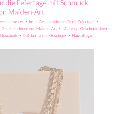
r die Feiertage mit Schmuck,
on Maiden-Art
eraccessoires
ho
Geschenkideen für die Feiertage
•
•
•
Geschenkideen von Maiden-Art
Make-up-Geschenkideen
•
•
s Geschenk
Duftkerzen als Geschenk
Hautpflege-
•
•