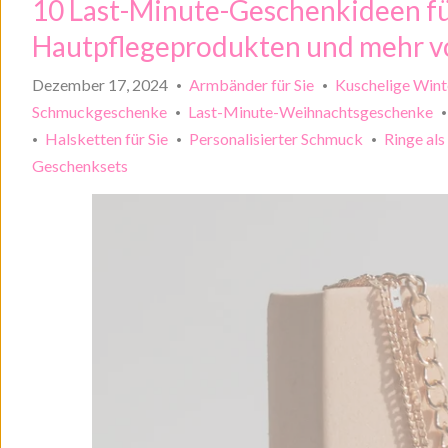
10 Last-Minute-Geschenkideen fü
Hautpflegeprodukten und mehr v
Dezember 17, 2024
Armbänder für Sie
Kuschelige Wint
•
•
Schmuckgeschenke
Last-Minute-Weihnachtsgeschenke
•
Halsketten für Sie
Personalisierter Schmuck
Ringe al
•
•
•
Geschenksets