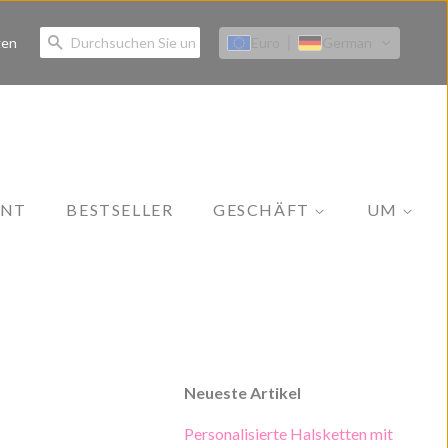
SUCHEN
Euro
German
gen
ENT
BESTSELLER
GESCHÄFT
UM
Alle Kollektionen
Unsere Geschichte
Schmuck
Kontakt
Bekleidung
Strandbekleidung
Neueste Artikel
Zubehör
Personalisierte Halsketten mit
Hautpflege