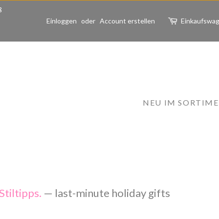
ß
Einloggen
oder
Account erstellen
Einkaufswa
NEU IM SORTIM
tiltipps.
— last-minute holiday gifts