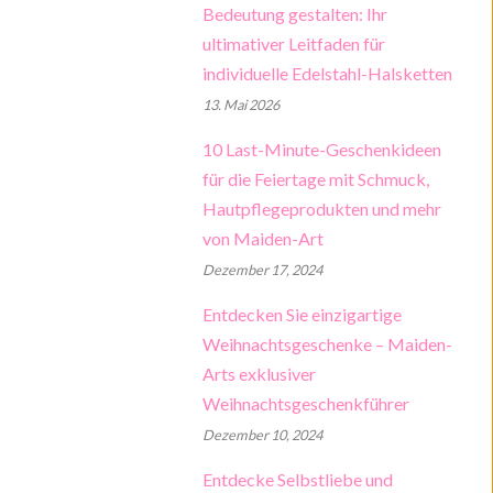
Bedeutung gestalten: Ihr
Bilden
ultimativer Leitfaden für
Wohnen & Leben
individuelle Edelstahl-Halsketten
13. Mai 2026
E-Books
10 Last-Minute-Geschenkideen
für die Feiertage mit Schmuck,
Hautpflegeprodukten und mehr
von Maiden-Art
Dezember 17, 2024
Entdecken Sie einzigartige
Weihnachtsgeschenke – Maiden-
Arts exklusiver
Weihnachtsgeschenkführer
Dezember 10, 2024
Entdecke Selbstliebe und