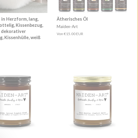
in Herzform, lang,
Ätherisches Öl
zottelig, Kissenbezug,
Maiden-Art
 dekorativer
Von
€15.00 EUR
, Kissenhülle, weiß