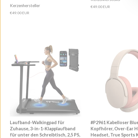
Kerzenhersteller
Normaler
€49.00 EUR
Preis
Normaler
€49.00 EUR
Preis
Laufband-Walkingpad für
#P2961 Kabelloser Blu
Zuhause, 3-in-1-Klapplaufband
Kopfhörer, Over-Ear H
für unter den Schreibtisch, 2,5 PS,
Headset, True Sports 