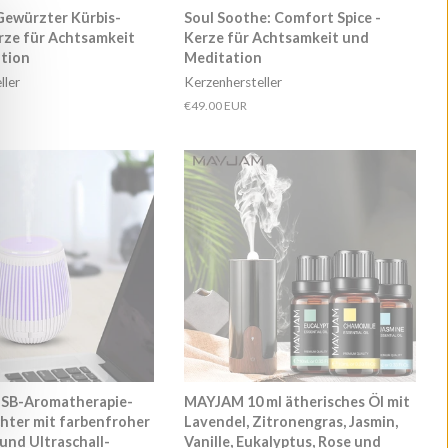
 Gewürzter Kürbis-
Soul Soothe: Comfort Spice -
erze für Achtsamkeit
Kerze für Achtsamkeit und
tion
Meditation
ller
Kerzenhersteller
Normaler
€49.00 EUR
Preis
USB-Aromatherapie-
MAYJAM 10 ml ätherisches Öl mit
hter mit farbenfroher
Lavendel, Zitronengras, Jasmin,
und Ultraschall-
Vanille, Eukalyptus, Rose und