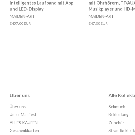
intelligentes Laufband mit App
mit Ohrhörern, TF/AU
und LED-Display
Musikplayer und HD-
MAIDEN-ART
MAIDEN-ART
Normaler
€457.00 EUR
Normaler
€47.00 EUR
Preis
Preis
Über uns
Alle Kollek
Über uns
Schmuck
Unser Manifest
Bekleidung
ALLES KAUFEN
Zubehör
Geschenkkarten
Strandbekleid