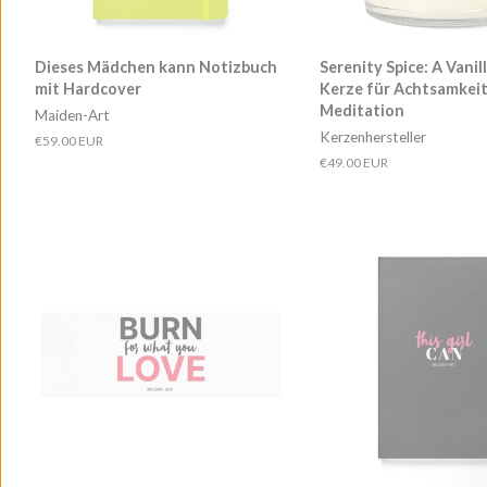
Dieses Mädchen kann Notizbuch
Serenity Spice: A Vanil
mit Hardcover
Kerze für Achtsamkei
Meditation
Maiden-Art
Kerzenhersteller
Normaler
€59.00 EUR
Preis
Normaler
€49.00 EUR
Preis