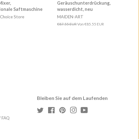
ixer,
Geräuschunterdrückung,
ionale Saftmaschine
wasserdicht, neu
hoice Store
MAIDEN-ART
Normaler
€87.55 EUR
Von
€85.55 EUR
Preis
Bleiben Sie auf dem Laufenden
Twitter
Facebook
Pinterest
Instagram
YouTube
/ FAQ