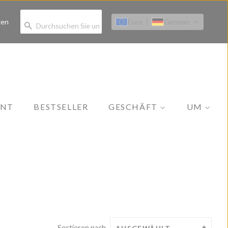
Euro
German
gen
SUCHEN
ENT
BESTSELLER
GESCHÄFT
UM
Alle Kollektionen
Unsere Geschichte
Schmuck
Kontakt
Bekleidung
Strandbekleidung
Zubehör
Hautpflege
Sortieren nach