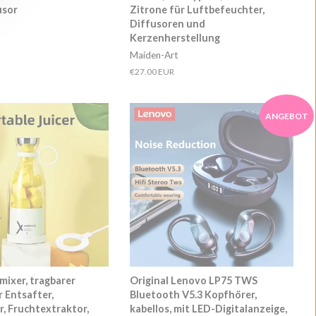
usor
Zitrone für Luftbefeuchter,
Diffusoren und
Kerzenherstellung
Maiden-Art
Normaler
€27.00 EUR
Preis
ANGEBOT
mixer, tragbarer
Original Lenovo LP75 TWS
r Entsafter,
Bluetooth V5.3 Kopfhörer,
, Fruchtextraktor,
kabellos, mit LED-Digitalanzeige,