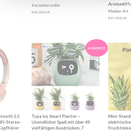
Aromadiff
Kerzenhersteller
Maiden-Art
Normaler
€49.00 EUR
Preis
Normaler
€47.00 EUR
Preis
ANGEBOT
etooth 5.3
Tuya Ivy Smart Planter –
Mini-Stand
iFi-Stereo-
Unendlicher Spaß mit über 49
elektrische
Kopfhörer
vielfältigen Ausdrücken, 7
Fruchtmixer