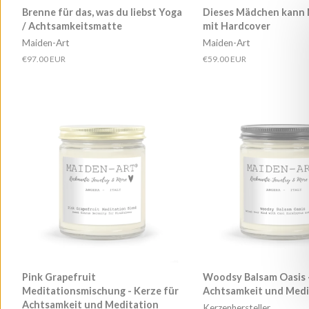
Brenne für das, was du liebst Yoga
Dieses Mädchen kann 
/ Achtsamkeitsmatte
mit Hardcover
Maiden-Art
Maiden-Art
Normaler
€97.00 EUR
Normaler
€59.00 EUR
Preis
Preis
Pink Grapefruit
Woodsy Balsam Oasis -
Meditationsmischung - Kerze für
Achtsamkeit und Medi
Achtsamkeit und Meditation
Kerzenhersteller