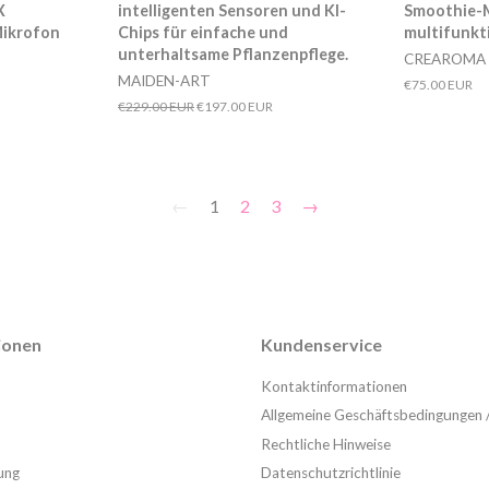
X
intelligenten Sensoren und KI-
Smoothie-M
Mikrofon
Chips für einfache und
multifunkt
unterhaltsame Pflanzenpflege.
CREAROMA C
MAIDEN-ART
Normaler
€75.00 EUR
Preis
Normaler
€229.00 EUR
Sonderpreis
€197.00 EUR
Preis
←
1
2
3
→
tionen
Kundenservice
Kontaktinformationen
Allgemeine Geschäftsbedingungen 
Rechtliche Hinweise
ung
Datenschutzrichtlinie