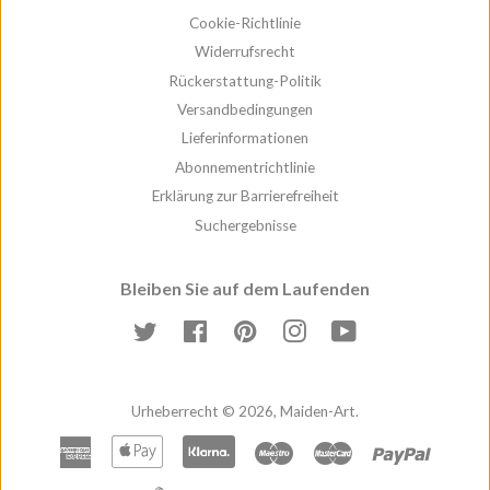
Cookie-Richtlinie
Widerrufsrecht
Rückerstattung-Politik
Versandbedingungen
Lieferinformationen
Abonnementrichtlinie
Erklärung zur Barrierefreiheit
Suchergebnisse
Bleiben Sie auf dem Laufenden
Twitter
Facebook
Pinterest
Instagram
YouTube
Urheberrecht © 2026,
Maiden-Art
.
American
Apple
Klar
Maestro
Master
PayPal
Express
Pay