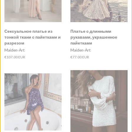
Сексуальное платье из
Платье с длинными
тонкой ткани с пайетками и
рукавами, украшенное
разрезом
пайетками
Maiden-Art
Maiden-Art
Обычная
€107.00 EUR
Обычная
€77.00 EUR
цена
цена