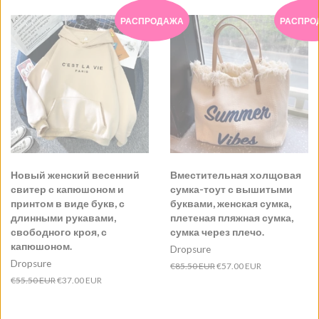
РАСПРОДАЖА
РАСПРО
Новый женский весенний
Вместительная холщовая
свитер с капюшоном и
сумка-тоут с вышитыми
принтом в виде букв, с
буквами, женская сумка,
длинными рукавами,
плетеная пляжная сумка,
свободного кроя, с
сумка через плечо.
капюшоном.
Dropsure
Dropsure
Обычная
€85.50 EUR
Цена
€57.00 EUR
цена
продажи
Обычная
€55.50 EUR
Цена
€37.00 EUR
цена
продажи