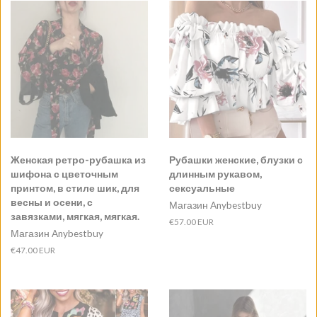
Женская ретро-рубашка из
Рубашки женские, блузки с
шифона с цветочным
длинным рукавом,
принтом, в стиле шик, для
сексуальные
весны и осени, с
Магазин Anybestbuy
завязками, мягкая, мягкая.
Обычная
€57.00 EUR
Магазин Anybestbuy
цена
Обычная
€47.00 EUR
цена