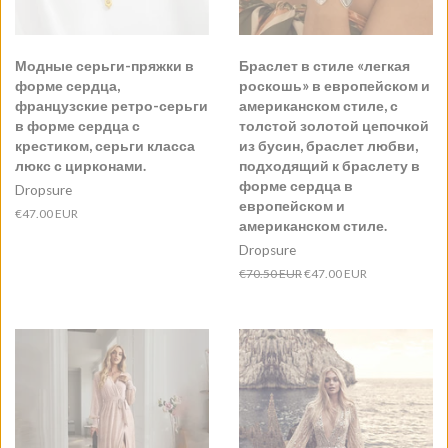
Модные серьги-пряжки в
Браслет в стиле «легкая
форме сердца,
роскошь» в европейском и
французские ретро-серьги
американском стиле, с
в форме сердца с
толстой золотой цепочкой
крестиком, серьги класса
из бусин, браслет любви,
люкс с цирконами.
подходящий к браслету в
форме сердца в
Dropsure
европейском и
Обычная
€47.00 EUR
американском стиле.
цена
Dropsure
Обычная
€70.50 EUR
Цена
€47.00 EUR
цена
продажи