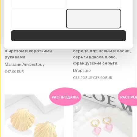
Персонализированная
Серьги в стиле ретро от
повседневная удобная
Palace, модные серьги в
футболка с круглым
форме персикового
вырезом и короткими
сердца для весны и осени,
рукавами
серьги класса люкс,
французские серьги.
Магазин Anybestbuy
Dropsure
Обычная
€47.00 EUR
цена
Обычная
€55.50 EUR
Цена
€37.00 EUR
цена
продажи
РАСПРОДАЖА
РАСПРО