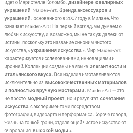
идет о Маристелле Коломбо,
дизайнере ювелирных
украшений
Maiden-Art,
бренда аксессуаров и
украшений,
основанного в 2007 году в Милане. Что
означает Maiden-Art? На первый взгляд, мы думаем о
любви к искусству, и, возможно, мы не так уж далеки от
истины, поскольку это название синоним чистого
искусства, «
украшения искусства
». Мир Maiden-Art
характеризуется исследованиями, инновациями и
иронией. Коллекции созданы на языке
элегантности и
итальянского вкуса
. Все изделия изготавливаются
исключительно из
высококачественных материалов
и полностью вручную мастерами
. Maiden-Art — это
не просто
модный проект
, но и результат
сочетания
искусства
с экспериментами посредством
фотографии, видеоарта и перформанса. Короче говоря,
жизнь на тонкой грани, отделяющей чистое искусство от
очарования
высокой моды
».