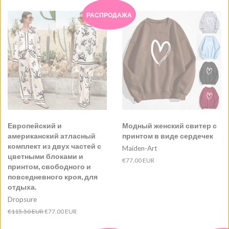
РАСПРОДАЖА
Европейский и
Модный женский свитер с
американский атласный
принтом в виде сердечек
комплект из двух частей с
Maiden-Art
цветными блоками и
Обычная
€77.00 EUR
принтом, свободного и
цена
повседневного кроя, для
отдыха.
Dropsure
Обычная
€115.50 EUR
Цена
€77.00 EUR
цена
продажи