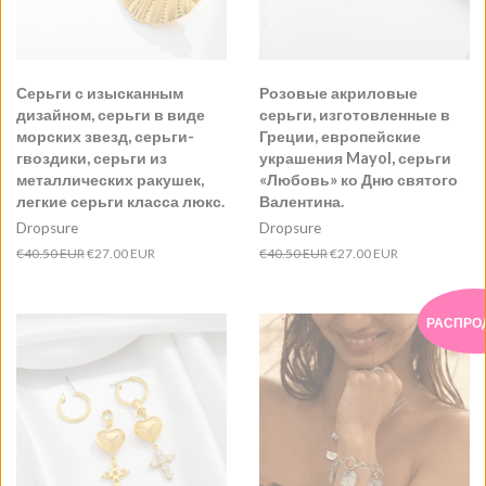
Серьги с изысканным
Розовые акриловые
дизайном, серьги в виде
серьги, изготовленные в
морских звезд, серьги-
Греции, европейские
гвоздики, серьги из
украшения Mayol, серьги
металлических ракушек,
«Любовь» ко Дню святого
легкие серьги класса люкс.
Валентина.
Dropsure
Dropsure
Обычная
€40.50 EUR
Цена
€27.00 EUR
Обычная
€40.50 EUR
Цена
€27.00 EUR
цена
продажи
цена
продажи
РАСПРО