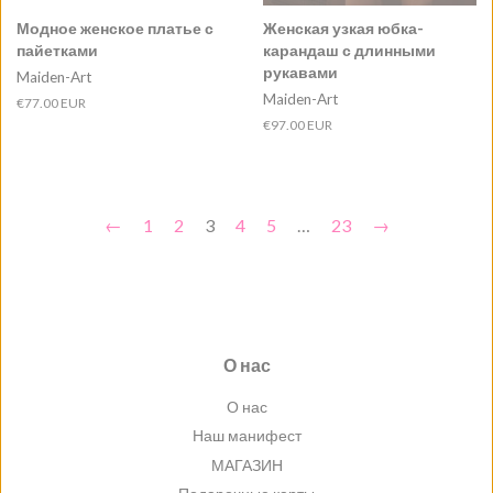
Модное женское платье с
Женская узкая юбка-
пайетками
карандаш с длинными
рукавами
Maiden-Art
Maiden-Art
Обычная
€77.00 EUR
цена
Обычная
€97.00 EUR
цена
←
1
2
3
4
5
…
23
→
О нас
О нас
Наш манифест
МАГАЗИН