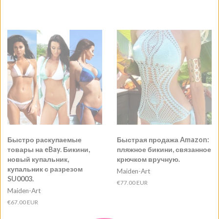
Быстро раскупаемые
Быстрая продажа Amazon:
товары на eBay. Бикини,
пляжное бикини, связанное
новый купальник,
крючком вручную.
купальник с разрезом
Maiden-Art
SU0003.
Обычная
€77.00 EUR
Maiden-Art
цена
Обычная
€67.00 EUR
цена