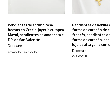
Pendientes de acrílico rosa
Pendientes de hebilla 
hechos en Grecia, joyería europea
forma de corazón de es
Mayol, pendientes de amor para el
francés, pendientes de
Día de San Valentín.
forma de corazón, pen
lujo de alta gama con c
Dropsure
Dropsure
Precio
€40.50 EUR
Precio
€27.00 EUR
habitual
de
Precio
€47.00 EUR
oferta
habitual