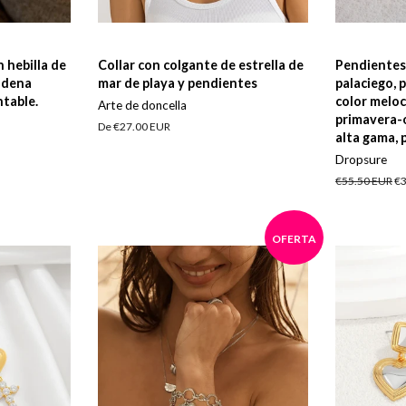
n hebilla de
Collar con colgante de estrella de
Pendientes 
adena
mar de playa y pendientes
palaciego, 
table.
color melo
Arte de doncella
primavera-
De
€27.00 EUR
alta gama, 
Dropsure
Precio
€55.50 EUR
Pr
€3
habitual
d
of
OFERTA