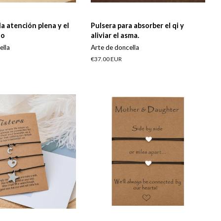
la atención plena y el
Pulsera para absorber el qi y
do
aliviar el asma.
ella
Arte de doncella
Precio
€37.00 EUR
habitual