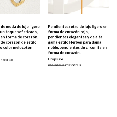
de moda de lujo ligero
Pendientes retro de lujo ligero en
 un toque sofisticado,
forma de corazón rojo,
 en forma de corazón,
pendientes elegantes y de alta
de corazón de estilo
gama estilo Herben para dama
ro color melocotón
noble, pendientes de circonita en
forma de corazón.
Dropsure
ecio
7.00 EUR
e
Precio
€55.50 EUR
Precio
€37.00 EUR
erta
habitual
de
oferta