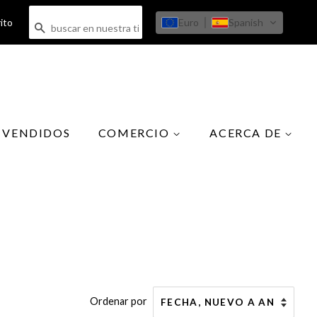
Euro
Spanish
ito
BUSCAR
 VENDIDOS
COMERCIO
ACERCA DE
Todas las colecciones
Nuestra historia
Joyas
Contacto
Vestir
Ropa de playa
Accesorios
Protección de la piel
Ordenar por