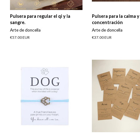
Pulsera para regular el qi y la
Pulsera para la calma y
sangre.
concentración
Arte de doncella
Arte de doncella
Precio
€57.00 EUR
Precio
€37.00 EUR
habitual
habitual