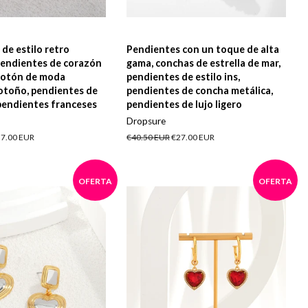
de estilo retro
Pendientes con un toque de alta
pendientes de corazón
gama, conchas de estrella de mar,
cotón de moda
pendientes de estilo ins,
otoño, pendientes de
pendientes de concha metálica,
pendientes franceses
pendientes de lujo ligero
Dropsure
ecio
7.00 EUR
Precio
€40.50 EUR
Precio
€27.00 EUR
e
habitual
de
erta
oferta
OFERTA
OFERTA