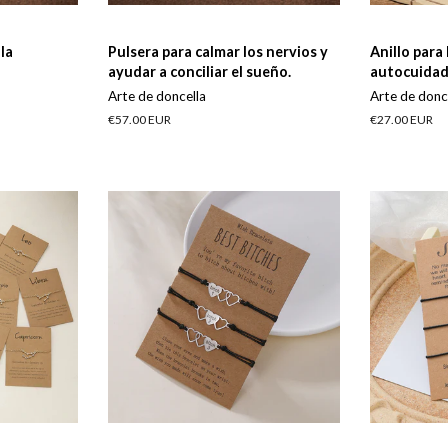
 la
Pulsera para calmar los nervios y
Anillo para 
ayudar a conciliar el sueño.
autocuida
Arte de doncella
Arte de donc
Precio
€57.00 EUR
Precio
€27.00 EUR
habitual
habitual