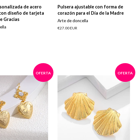
sonalizada de acero
Pulsera ajustable con forma de
con diseño de tarjeta
corazón para el Día de la Madre
e Gracias
Arte de doncella
ella
Precio
€27.00 EUR
habitual
OFERTA
OFERTA