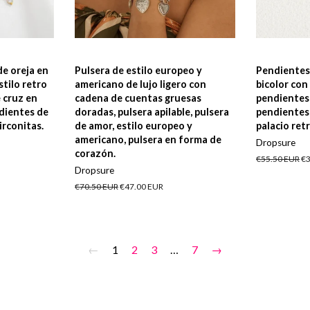
de oreja en
Pulsera de estilo europeo y
Pendientes 
tilo retro
americano de lujo ligero con
bicolor con
 cruz en
cadena de cuentas gruesas
pendientes
dientes de
doradas, pulsera apilable, pulsera
pendientes 
irconitas.
de amor, estilo europeo y
palacio ret
americano, pulsera en forma de
Dropsure
corazón.
Precio
€55.50 EUR
Pr
€3
Dropsure
habitual
d
of
Precio
€70.50 EUR
Precio
€47.00 EUR
habitual
de
oferta
←
1
2
3
…
7
→