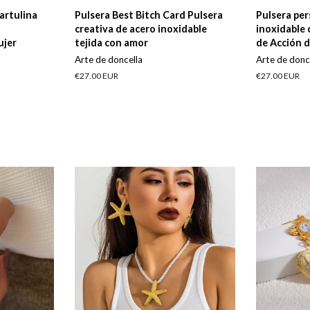
artulina
Pulsera Best Bitch Card Pulsera
Pulsera per
creativa de acero inoxidable
inoxidable 
ujer
tejida con amor
de Acción d
Arte de doncella
Arte de donc
Precio
€27.00 EUR
Precio
€27.00 EUR
habitual
habitual