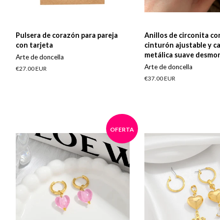
Pulsera de corazón para pareja
Anillos de circonita co
con tarjeta
cinturón ajustable y c
metálica suave desmon
Arte de doncella
Arte de doncella
Precio
€27.00 EUR
habitual
Precio
€37.00 EUR
habitual
OFERTA