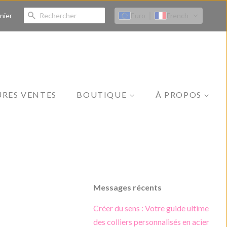
RECHERCHE
Euro
French
nier
URES VENTES
BOUTIQUE
À PROPOS
Toutes les collections
Notre histoire
Bijoux
Contact
Vêtements
Tenue de plage
Messages récents
Accessoires
Créer du sens : Votre guide ultime
Soins de la peau
des colliers personnalisés en acier
Se maquiller