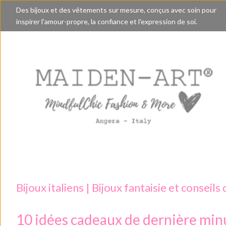
Des bijoux et des vêtements sur mesure, conçus avec soin pour
inspirer l'amour-propre, la confiance et l'expression de soi.
Bijoux italiens | Bijoux fantaisie et conseils 
10 idées cadeaux de dernière minut