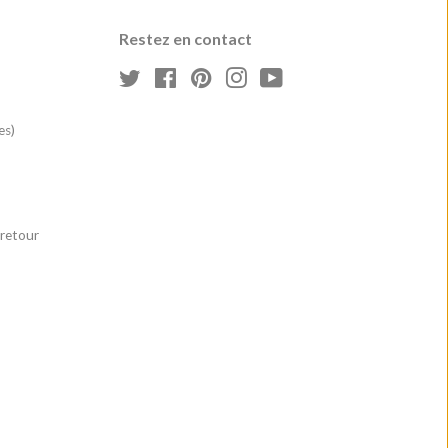
Restez en contact
Gazouillement
Facebook
Pinterest
Instagram
YouTube
es)
 retour