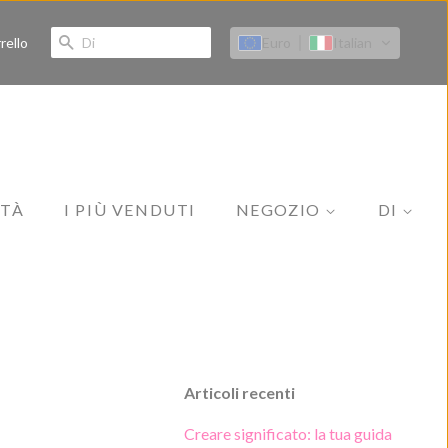
DI
Euro
Italian
rello
ITÀ
I PIÙ VENDUTI
NEGOZIO
DI
Tutte le collezioni
La nostra storia
Gioielli
Contatto
Abbigliamento
Abbigliamento da spiaggia
Articoli recenti
Accessori
Creare significato: la tua guida
Cura della pelle