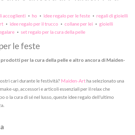
li accoglienti
ho
idee regalo per le feste
regali di gioielli
•
•
•
rt
idee regalo per il trucco
collane per lei
gioielli
•
•
•
egalare
set regalo per la cura della pelle
•
per le feste
, prodotti per la cura della pelle e altro ancora di Maiden-
vostri cari durante le festività?
Maiden-Art
ha selezionato una
, make-up, accessori e articoli essenziali per il relax che
 o la cura di sé nel lusso, queste idee regalo dell'ultimo
za.
na