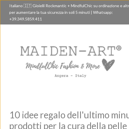
Italiano 🇮🇹 Gioielli Rockmantic + MindfulChic su ordinazione e alt
per aumentare la tua sicurezza in soli 5 minuti | Whatsapp:
+39.349.5859.411
10 idee regalo dell'ultimo minut
prodotti per la cura della pell