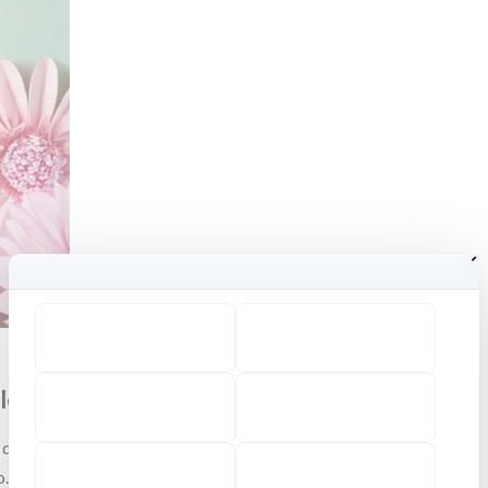
le
i creare il proprio stile unico. Dai bracciali rigidi eleganti ai
o.