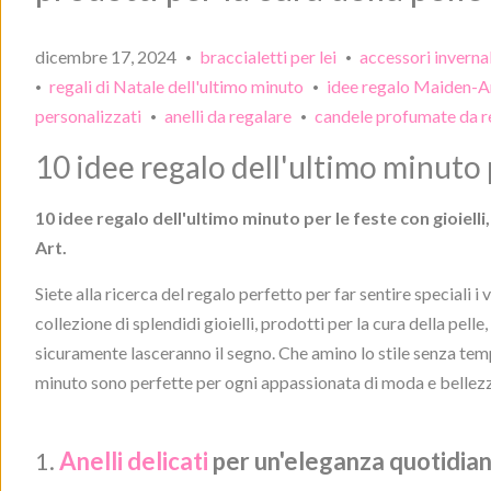
dicembre 17, 2024
braccialetti per lei
accessori inverna
•
•
regali di Natale dell'ultimo minuto
idee regalo Maiden-A
•
•
personalizzati
anelli da regalare
candele profumate da r
•
•
10 idee regalo dell'ultimo minuto 
10 idee regalo dell'ultimo minuto per le feste con gioielli
Art.
Siete alla ricerca del regalo perfetto per far sentire speciali i 
collezione di splendidi gioielli, prodotti per la cura della pelle
sicuramente lasceranno il segno. Che amino lo stile senza tempo
minuto sono perfette per ogni appassionata di moda e bellez
1.
Anelli delicati
per un'eleganza quotidia