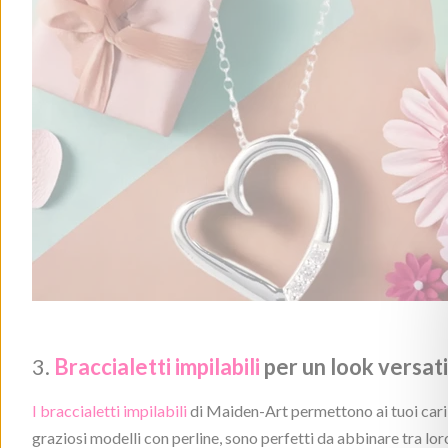
3.
Braccialetti impilabili
per un look versati
I braccialetti impilabili
di Maiden-Art
permettono ai tuoi cari d
graziosi modelli con perline, sono perfetti da abbinare tra lor