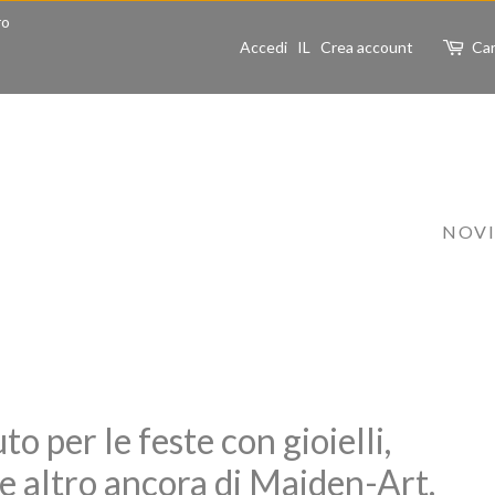
ro
Accedi
IL
Crea account
Car
NOV
o per le feste con gioielli,
e e altro ancora di Maiden-Art.