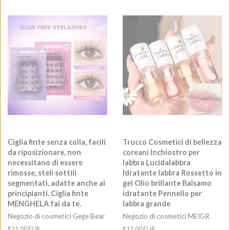
Ciglia finte senza colla, facili
Trucco Cosmetici di bellezza
da riposizionare, non
coreani Inchiostro per
necessitano di essere
labbra Lucidalabbra
rimosse, steli sottili
Idratante labbra Rossetto in
segmentati, adatte anche ai
gel Olio brillante Balsamo
principianti. Ciglia finte
idratante Pennello per
MENGHELA fai da te.
labbra grande
Negozio di cosmetici Gege Bear
Negozio di cosmetici MEIGR
Prezzo
€21.00 EUR
Prezzo
€17.00 EUR