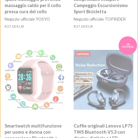
massaggio caldo per il collo
Campeggio Escursionismo
pressa cura del collo
Sport Bicicletta
Negozio ufficiale YOSYO
Negozio ufficiale TOPRIDER
Prezzo
€37.00 EUR
Prezzo
€37.00 EUR
di
di
listino
listino
IN
OFFERTA
Smartwatch multifunzione
Cuffie originali Lenovo LP75
per uomo e donna con
TWS Bluetooth V5.3 con