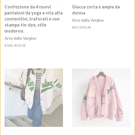
Confezione da 4 nuovi
Giacca corta e ampia da
pantaloni da yoga a vita alta
donna
contenitivi, traforati e con
Arte della Vergine
stampa tie-dye, stile
Prezzo
€87.00 EUR
moderno.
di
Arte della Vergine
listino
Prezzo
€382.43 EUR
di
listino