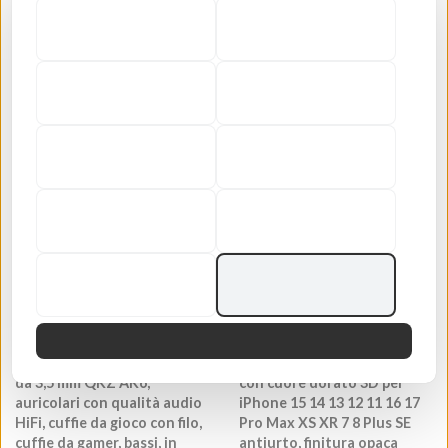
Negozio di Stone
di
listino
Prezzo
€17.00 EUR
di
listino
Auricolari cablati con cavo
Custodia morbida in silicone
da 3,5 mm QKZ AK6,
con cuore dorato 3D per
auricolari con qualità audio
iPhone 15 14 13 12 11 16 17
HiFi, cuffie da gioco con filo,
Pro Max XS XR 7 8 Plus SE
cuffie da gamer, bassi, in
antiurto, finitura opaca