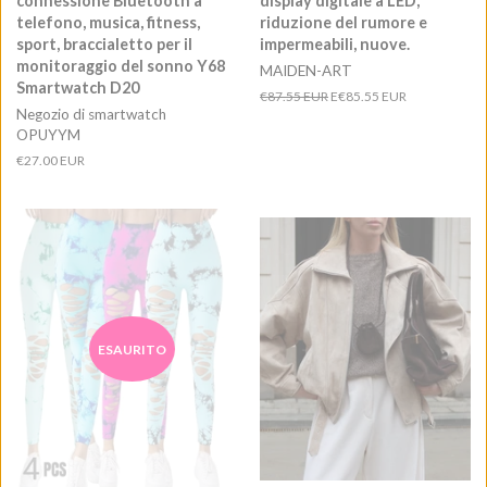
connessione Bluetooth a
display digitale a LED,
telefono, musica, fitness,
riduzione del rumore e
sport, braccialetto per il
impermeabili, nuove.
monitoraggio del sonno Y68
MAIDEN-ART
Smartwatch D20
Prezzo
€87.55 EUR
E
€85.55 EUR
Negozio di smartwatch
di
OPUYYM
listino
Prezzo
€27.00 EUR
di
listino
ESAURITO