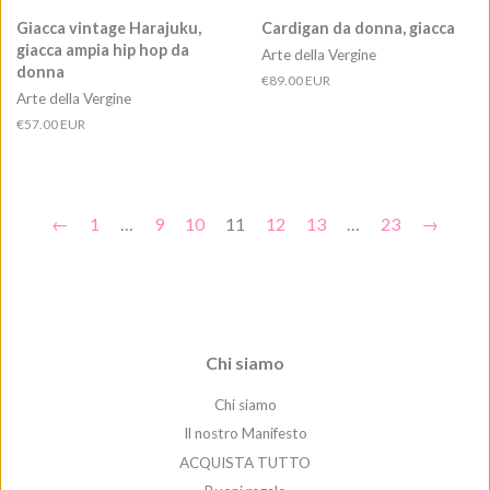
Giacca vintage Harajuku,
Cardigan da donna, giacca
giacca ampia hip hop da
Arte della Vergine
donna
Prezzo
€89.00 EUR
Arte della Vergine
di
listino
Prezzo
€57.00 EUR
di
listino
←
1
…
9
10
11
12
13
…
23
→
Chi siamo
Chi siamo
Il nostro Manifesto
ACQUISTA TUTTO