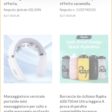
offerta.
effetto caramella.
Negozio globale KELIXIN
Negozio n. 1103740101
Prezzo
€27.00 EUR
Prezzo
€27.00 EUR
di
di
listino
listino
Massaggiatore cervicale
Borraccia da ciclismo Rapha
portatile mini
620/750 ml Ultra leggera A
massaggiatore per collo e
prova di perdite
spalle massaggio profondo
comprimibile Insapore