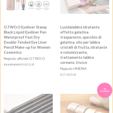
O.TWO.O Eyeliner Stamp
Lucidalabbra idratante
Black Liquid Eyeliner Pen
effetto gelatina
Waterproof Fast Dry
trasparente, specchio di
Double-Tended Eye Liner
gelatina, olio per labbra
Pencil Make-up for Women
cristalli di frutta, idratante
Cosmetics
e volumizzante,
trattamento labbra
Negozio ufficiale O.TWO.O
coreano, trucco
Prezzo
€11.85 EUR
Prezzo
€9.85 EUR
Negozio HMEINA
di
scontato
listino
Prezzo
€17.00 EUR
di
listino
IN
OFFERTA