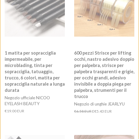
1 matita per sopracciglia
600 pezzi Strisce per lifting
impermeabile, per
occhi, nastro adesivo doppio
microblading, tinta per
per palpebra, strisce per
sopracciglia, tatuaggio,
palpebra trasparenti e grigie,
trucco, 6 colori, matita per
per occhi grandi, adesivo
sopracciglia naturale a lunga
invisibile a doppia piega per
durata
palpebra, strumenti per il
trucco
Negozio ufficiale NICOO
EYELASH BEAUTY
Negozio di unghie JEARLYU
Prezzo
€19.00 EUR
Prezzo
€6.58 EUR
E
€5.43 EUR
di
di
listino
listino