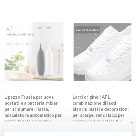
di
di
listino
listino
1 pezzo Frusta per uova
Lacci originali AF1,
portatile a batteria, mixer
combinazione di lacci
per schiumare il latte,
bianchi piatti e decorazioni
miscelatore automatico per
per scarpe, set di lacci per
caffè, frusta da cucina
scarpe da ginnastica Air
Force One, accessori per
Negozio n. 1102829035
scarpe.
Prezzo
€21.00 EUR