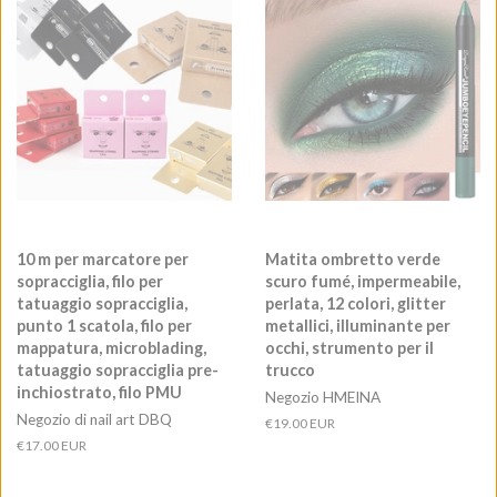
10 m per marcatore per
Matita ombretto verde
sopracciglia, filo per
scuro fumé, impermeabile,
tatuaggio sopracciglia,
perlata, 12 colori, glitter
punto 1 scatola, filo per
metallici, illuminante per
mappatura, microblading,
occhi, strumento per il
tatuaggio sopracciglia pre-
trucco
inchiostrato, filo PMU
Negozio HMEINA
Negozio di nail art DBQ
Prezzo
€19.00 EUR
di
Prezzo
€17.00 EUR
listino
di
listino