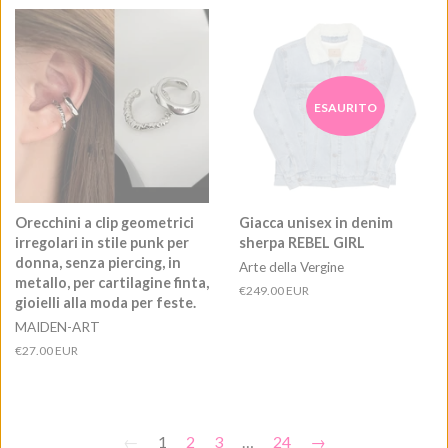
listino
ESAURITO
Orecchini a clip geometrici
Giacca unisex in denim
irregolari in stile punk per
sherpa REBEL GIRL
donna, senza piercing, in
Arte della Vergine
metallo, per cartilagine finta,
Prezzo
€249.00 EUR
gioielli alla moda per feste.
di
MAIDEN-ART
listino
Prezzo
€27.00 EUR
di
listino
←
1
2
3
…
24
→