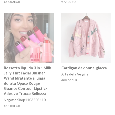
Prezzo
€57.00 EUR
Prezzo
€77.00 EUR
di
di
listino
listino
Rossetto liquido 3 in 1 Milk
Cardigan da donna, giacca
Jelly Tint Facial Blusher
Arte della Vergine
Wand Idratante a lunga
Prezzo
€89.00 EUR
durata Opaco Rouge
di
Guance Contour Lipstick
listino
Adesivo Trucco Bellezza
Negozio Shop1103508410
Prezzo
€18.00 EUR
di