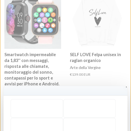
Smartwatch impermeabile
SELF LOVE Felpa unisex in
da 1,83'' con messaggi,
raglan organico
risposta alle chiamate,
Arte della Vergine
monitoraggio del sonno,
Prezzo
€139.00 EUR
contapassi per lo sport e
di
avvisi per iPhone e Android.
listino
MAIDEN-ART
Prezzo
€47.00 EUR
di
listino