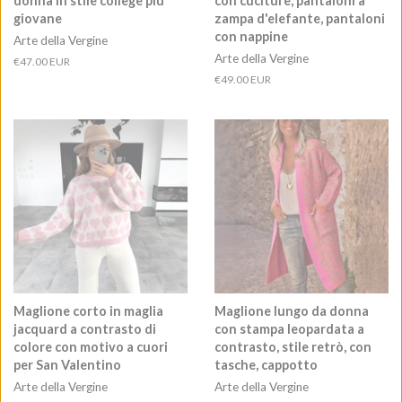
donna in stile college più
con cuciture, pantaloni a
giovane
zampa d'elefante, pantaloni
con nappine
Arte della Vergine
Arte della Vergine
Prezzo
€47.00 EUR
di
Prezzo
€49.00 EUR
listino
di
listino
Maglione corto in maglia
Maglione lungo da donna
jacquard a contrasto di
con stampa leopardata a
colore con motivo a cuori
contrasto, stile retrò, con
per San Valentino
tasche, cappotto
Arte della Vergine
Arte della Vergine