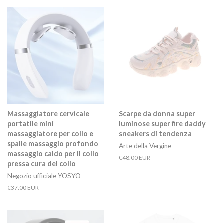
listino
Massaggiatore cervicale
Scarpe da donna super
portatile mini
luminose super fire daddy
massaggiatore per collo e
sneakers di tendenza
spalle massaggio profondo
Arte della Vergine
massaggio caldo per il collo
Prezzo
€48.00 EUR
pressa cura del collo
di
Negozio ufficiale YOSYO
listino
Prezzo
€37.00 EUR
di
listino