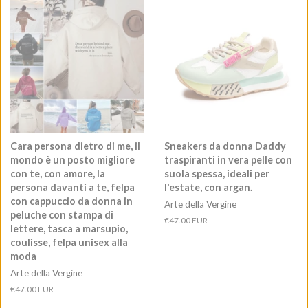
Cara persona dietro di me, il
Sneakers da donna Daddy
mondo è un posto migliore
traspiranti in vera pelle con
con te, con amore, la
suola spessa, ideali per
persona davanti a te, felpa
l'estate, con argan.
con cappuccio da donna in
Arte della Vergine
peluche con stampa di
Prezzo
€47.00 EUR
lettere, tasca a marsupio,
di
coulisse, felpa unisex alla
listino
moda
Arte della Vergine
Prezzo
€47.00 EUR
di