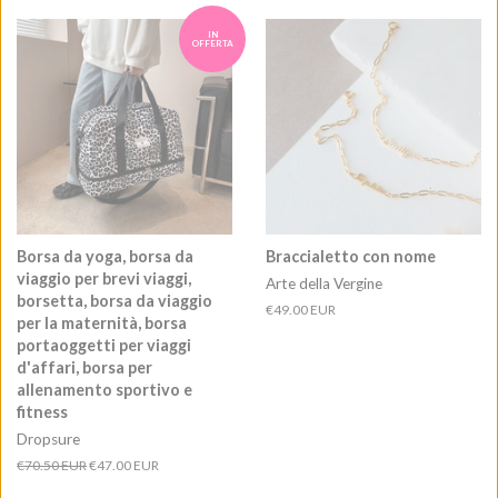
listino
IN
OFFERTA
Borsa da yoga, borsa da
Braccialetto con nome
viaggio per brevi viaggi,
Arte della Vergine
borsetta, borsa da viaggio
Prezzo
€49.00 EUR
per la maternità, borsa
di
portaoggetti per viaggi
listino
d'affari, borsa per
allenamento sportivo e
fitness
Dropsure
Prezzo
€70.50 EUR
Prezzo
€47.00 EUR
di
scontato