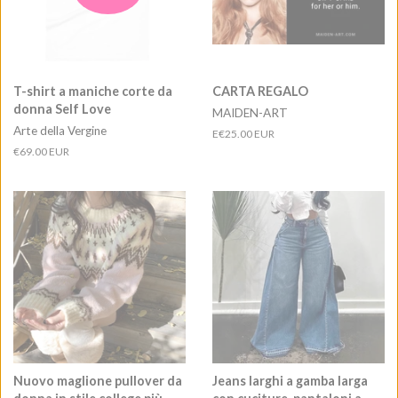
T-shirt a maniche corte da
CARTA REGALO
donna Self Love
MAIDEN-ART
Arte della Vergine
E
€25.00 EUR
Prezzo
€69.00 EUR
di
listino
Nuovo maglione pullover da
Jeans larghi a gamba larga